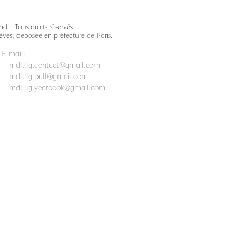
d - Tous droits réservés
lèves, déposée en préfecture de Paris.
e:
E-mail:
mdl.llg.contact@gmail.com
mdl.llg.pull@gmail.com
mdl.llg.yearbook@gmail.com