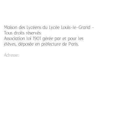
Maison des Lycéens du Lycée Louis-le-Grand -
Tous droits réservés
Association loi 1901 gérée par et pour les
élèves, déposée en préfecture de Paris.
Adresse:
123 rue Saint-Jacques
75005, Paris
France
E-mail:
mdl.llg.contact@gmail.com
mdl.llg.pull@gmail.com
mdl.llg.yearbook@gmail.com
Nos statuts